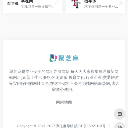
字魂网
找字体
字魂网是一家提供字体服务的网站，包括商用字体授权、免费字体下载、字体定制和在线转换工具。 字体授权：提供清晰商用授权方案，规避版权风险。 免费字体：收录多款免费可商用字体，满足基础需求。 定制服务：支持企业或个人字体定制，打造专属品牌标识。 在线工具：提供字体转换器，方便预览和生成效果。 适合设计师、企业品牌方及需要合规使用字体的内容创作者。 优...
求字体网是一个专业的字体识别与下载服务平台，用户上传图片即可匹配字体，并提供字体下载链接与使用指引。 AI图片识别：上传含字体的图片，系统自动识别字体名称、风格及相似字体。 海量字体库：收录中英文免费及商用字体，支持按风格、语言分类浏览。 社区互动求助：用户可发布字体识别请求，由其他网友协助解答。 下载指引：提供字体下载源及安装教程，部分字体附带商用授权说明。 适用人...
聚芝麻是专业安全的网址导航网站,每天为大家搜集整理最新网
站网址,涵盖了生活服务,休闲娱乐,教育文化,行业企业,交通旅游
等实用好用的网址大全,在这里你将不会再为找网站而烦恼,请大
家放心使用。
网站地图
Copyright © 2021-2025 聚芝麻导航
皖ICP备18021113号-3