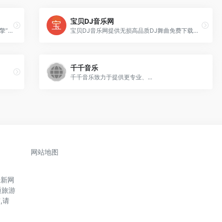
宝贝DJ音乐网
昔枫音乐盒像一个“音乐专注舱”+“智能搜索引擎”，既优化听歌氛围，又让找歌更灵活高效。适合追求深度音乐体验的用户。
宝贝DJ音乐网提供无损高品质DJ舞曲免费下载，包含专业混音的串烧及夜店音乐，每日更新最新潮DJ曲目，专注分享与下载体验。
千千音乐
千千音乐致力于提供更专业、...
网站地图
最新网
通旅游
,请