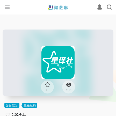
0
195
影音娱乐
星座运势
星译社