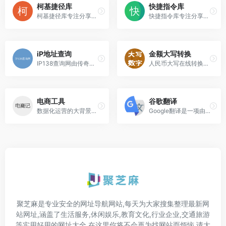
柯基捷径库
快捷指令库
柯基捷径库专注分享苹果iOS快捷指令与教程,提供高质量iOS捷径,快捷指令原名workflow又名捷径,苹果生态iPhone/iPad/Mac中的一款效率软件。
快捷指令库专注分享苹果手机iOS快捷指令大全，提供实用的iPhone快捷指令下载与教程
iP地址查询
金额大写转换
IP138查询网由传奇站长李兴平...
人民币大写在线转换工具可为银行汇款单、支票、合同等提供金额大写转换、大写数字转换。
电商工具
谷歌翻译
数据化运营的大背景下，电商...
Google翻译是一项由Google于2006年开始提供的翻译文段及网页的服务。
聚芝麻是专业安全的网址导航网站,每天为大家搜集整理最新网
站网址,涵盖了生活服务,休闲娱乐,教育文化,行业企业,交通旅游
等实用好用的网址大全,在这里你将不会再为找网站而烦恼,请大