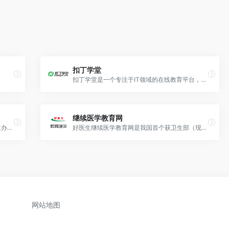
扣丁学堂
扣丁学堂是一个专注于IT领域的在线教育平台，成立于2015年。提供直播视频课程，涵盖IT培训和学习内容
继续医学教育网
辽宁省干部在线学习网是由辽宁省委组织部主办的官方干部教育平台，主要功能是为全省干部提供便捷的线上学习服务。
好医生继续医学教育网是我国首个获卫生部（现国家卫健委）批准的远程医学教育平台
网站地图