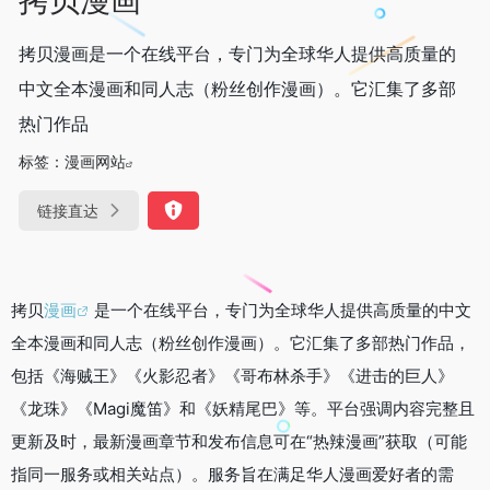
拷贝漫画是一个在线平台，专门为全球华人提供高质量的
中文全本漫画和同人志（粉丝创作漫画）。它汇集了多部
热门作品
标签：
漫画网站
链接直达
拷贝
漫画
是一个在线平台，专门为全球华人提供高质量的中文
全本漫画和同人志（粉丝创作漫画）。它汇集了多部热门作品，
包括《海贼王》《火影忍者》《哥布林杀手》《进击的巨人》
《龙珠》《Magi魔笛》和《妖精尾巴》等。平台强调内容完整且
更新及时，最新漫画章节和发布信息可在“热辣漫画”获取（可能
指同一服务或相关站点）。服务旨在满足华人漫画爱好者的需