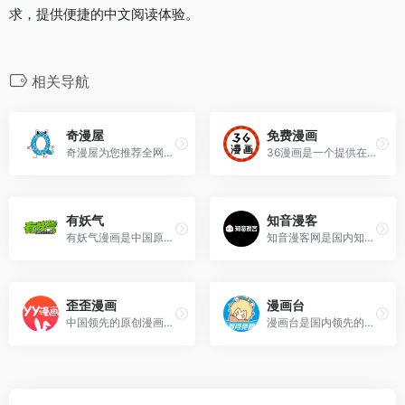
求，提供便捷的中文阅读体验。
相关导航
奇漫屋
免费漫画
奇漫屋为您推荐全网最新最全漫画，漫画在线观看，经典漫画，热门漫画大全
36漫画是一个提供在线漫画阅...
有妖气
知音漫客
有妖气漫画是中国原创漫画领...
知音漫客网是国内知名漫画平...
歪歪漫画
漫画台
中国领先的原创漫画平台，七...
漫画台是国内领先的原创漫画阅读平台，拥有斗罗大陆、花千骨、斗破苍穹、血族禁域、绝世唐门、穿越西元3000后、妃夕妍雪等一大批的优秀国产漫画。