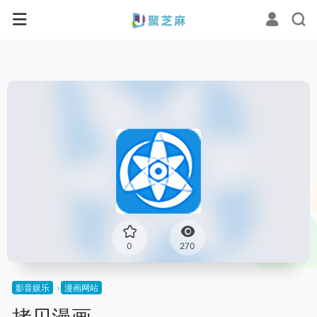
0
270
影音娱乐
漫画网站
拷贝漫画