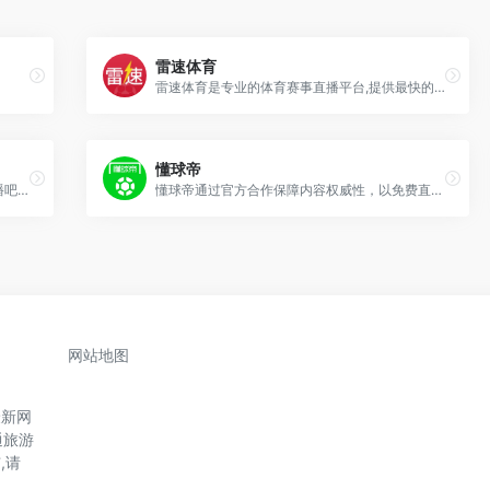
雷速体育
雷速体育是专业的体育赛事直播平台,提供最快的足球直播、篮球直播、网球直播、电竞直播等即时直播,雷速体育努力做最好即时体育直播平台。
懂球帝
jrs直播 - jrs低调看高清直播更用心提供比直播吧等体育直播网站更优质的NBA直播、足球直播、CBA直播，在A直播可显著看到比直播吧所提供比赛更齐全、多直播源更准确、无插件观看更方便！
懂球帝通过官方合作保障内容权威性，以免费直播+丰富资讯的形式，为球迷提供便捷的中超观赛及了解渠道。
网站地图
最新网
通旅游
,请