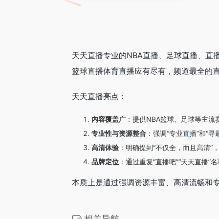
天天直播专业的NBA直播、足球直播、直
篮球直播体育直播应有尽有，频道最全的直
天天直播亮点：
内容覆盖广
：提供NBA篮球、足球等主流
专业性与资源整合
：强调“专业直播”和“
高清体验
：明确提到“不仅全，而且高清”
品牌定位
：通过重复“直播吧”“天天直播”
本质上是通过强调资源丰富、高清流畅和
相关导航