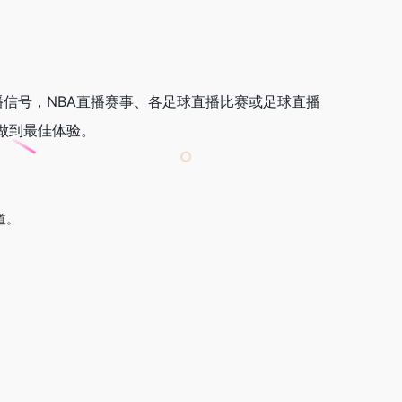
信号，NBA直播赛事、各足球直播比赛或足球直播
做到最佳体验。
道。