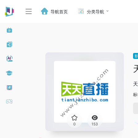
导航首页
分类导航
天
标
0
153