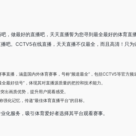
播吧，做最好的直播吧，天天直播誓为您寻到最全最好的体育直播
播吧。CCTV5在线直播，天天直播不仅最全，而且高清！只为
赛事直播，涵盖国内外体育赛事，号称“频道最全”，包括CCTV5等官方频
寻最全最好信号”，体现其对直播源质量的把控和技术能力。
，突出画质优势，提升用户观看感受。
名称强化记忆，传递“最佳体育直播平台”的目标。
专业化服务，吸引体育爱好者选择其平台观看赛事。