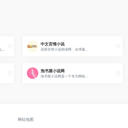
中文言情小说
江山文学网是著名文学网站,现共有作者数万名,已发表各类题材文学作品80万余部,文学社团50多个,另有多部影视剧本拍摄成电影电视剧,出版原创小说上百部。
花雨言情小说阅读网，全球最...
泡书屋小说网
泡书屋小说网是一个专为网络...
网站地图