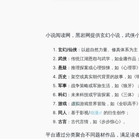
小说阅读网，黑岩网提供玄幻小说，武侠
玄幻/仙侠
：以超自然力量、修真体系为主
武侠
：传统江湖恩怨与武学，如金庸作品
悬疑
：推理探案或心理惊悚，如《心理罪
历史
：架空或真实朝代背景的故事，如《
军事
：战争策略或军旅生活，如《狼牙》
科幻
：未来科技或宇宙探索，如《三体》
游戏
：虚拟游戏世界冒险，如《全职高手
同人
：基于影视/
动漫
的衍生创作；
古言
：古代言情，如《步步惊心》。
平台通过分类聚合不同题材作品，满足读