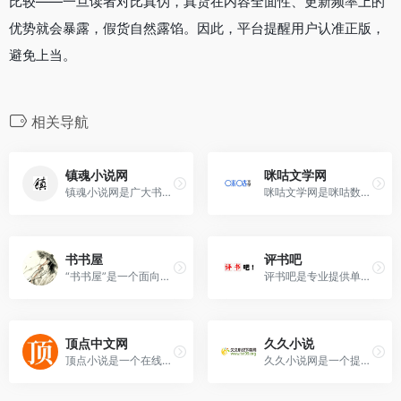
比较——一旦读者对比真伪，真货在内容全面性、更新频率上的
优势就会暴露，假货自然露馅。因此，平台提醒用户认准正版，
避免上当。
相关导航
镇魂小说网
咪咕文学网
镇魂小说网是广大书友最值得收藏的网络小说阅读网,网站收录了全网最火热的网络小说,并提供高质量的小说最新章节免费阅读,是广大网络小说爱好者必备的小说阅读网。
咪咕文学网是咪咕数字传媒公...
书书屋
评书吧
“书书屋”是一个面向网络小说...
评书吧是专业提供单田芳、袁阔成、刘兰芳等名家经典评书及有声小说的免费在线收听和高速下载网站，致力于打造优质评书平台。
顶点中文网
久久小说
顶点小说是一个在线小说阅读平台，致力于打造一个无广告弹窗的免费网站，让用户能畅快阅读而不受干扰。
久久小说网是一个提供电子书...