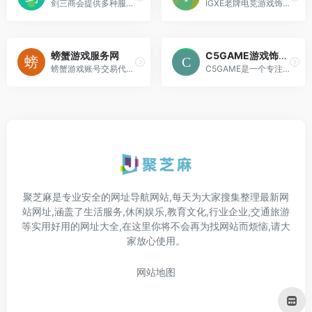
剑三商会提供多种服务和资源，包括账号信息搜索、蹲号服务、物品价格查询、外观交易等。这些服务帮助玩家更好地管理和利用他们的游戏资源，提升游戏体验。
IGXE老牌电竞游戏饰品交易平台,csgo饰品、CS2饰品皮肤交易、csgo饰品租赁、绝地求生饰品
螃蟹游戏服务网
C5GAME游戏饰品交易平台
螃蟹游戏账号交易代售平台是国内安全、权威、服务完善的大型网络游戏账号交易代售平台
C5GAME是一个专注于Steam游戏饰品（如CS:GO、DOTA2装备皮肤）的交易平台，类似游戏饰品版的“淘宝”。
聚芝麻是专业安全的网址导航网站,每天为大家搜集整理最新网
站网址,涵盖了生活服务,休闲娱乐,教育文化,行业企业,交通旅游
等实用好用的网址大全,在这里你将不会再为找网站而烦恼,请大
家放心使用。
网站地图