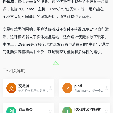
件领域
，提供更垂直的服务。它的优势在于整合了全球多平台资
源，包括PC、Mac、主机（Xbox/PS/任天堂）等，用户能在一
个地方买到不同商店的游戏密钥，通常价格也更优惠。
交易模式类似网购：用户选好游戏→支付→获得CDKEY→自行激
活。这种模式省去了实体光盘运输，适合追求便捷的数字玩家。
本质上，2Game是连接全球游戏发行商与消费者的“中介”，通过
简化购买流程和集中比价，满足玩家对低价和多样性的需求。
相关导航
交易游
plati
交易游交易平台是国内正规、专业、安全的游戏账号交易平台，为广大用户提供网络游戏账号交易、手游账号交易、账号鉴定、账号估价
Plati.market 是一个全球性的在线交易平台，专门买卖虚拟数字商品。简单说，它就像一个“数字超市”，主要销售游戏激活码（用于解锁游戏）、软件密钥（激活软件）、会员账户（如订阅服务）和电子书等纯数字产品
剑三商会
IGXE电竞饰品交易平台