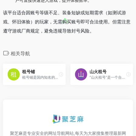
户可直接快速进入游戏，提升体验效率。
该平台适合因账号等级不足、装备短缺或短期需求（如测试游
戏、怀旧体验）的玩家，无需购买账号即可合法使用。但需注意
遵守游戏厂商规定，避免违规导致封号风险。
相关导航
租号铺
山火租号
租号铺是国内知名的游戏账号共享平台，核心业务是为玩家提供热门游戏（如《绝地求生》《穿越火线》《英雄联盟》《守望先锋》等）的高价值账号短期租赁服务
“山火租号”是一个合法合规的游戏账号租赁平台，主要提供《英雄联盟》（LOL）、《穿越火线》（CF）等热门游戏的优质账号租赁服务
聚芝麻是专业安全的网址导航网站,每天为大家搜集整理最新网