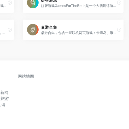
益智游戏
360游娱司，为您提供游戏热点资讯、热门游戏攻略、游戏专题等，包括小游戏、页游、网游、端游、手机游戏、电竞直播等内容
益智游戏GamesForTheBrain是一个大脑训练游戏平台，是一个旨在提高用户智力和思维能力的在线游戏平台。
桌游合集
4399小游戏是中国领先的在线休闲游戏平台，提供绿色安全的免费游戏，涵盖连连看、双人游戏、H5游戏及洛克王国、赛尔号等知名游戏。
桌游合集，包含一些联机网页游戏：卡坦岛、璀璨宝石、飞行棋、UNO、谁是卧底
网站地图
最新网
通旅游
,请