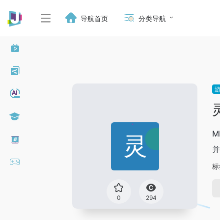
导航首页
分类导航
M
并
标
0
294