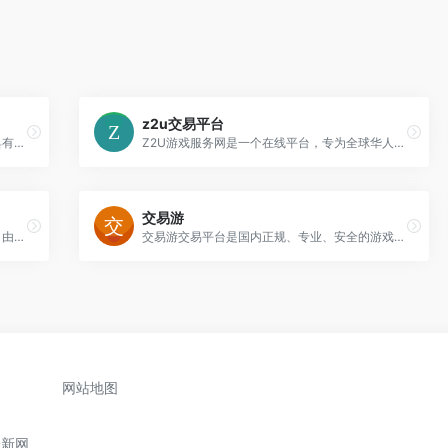
z2u交易平台
神仙代售，专注于游戏账号交易平台多年，具有完整的交易流程以及处理找回售后的经验，提供网游手游账号交易代售服务。
Z2U游戏服务网是一个在线平台，专为全球华人玩家设计，提供各种游戏相关交易服务。具体来说，它允许玩家租聘
交易游
逍遥网主要是一个面向游戏玩家的在线平台，由金山游戏的西山居公司运营，提供包括游戏下载、客户服务、在线充值等多种功能，旨在提升玩家的游戏体验。
交易游交易平台是国内正规、专业、安全的游戏账号交易平台，为广大用户提供网络游戏账号交易、手游账号交易、账号鉴定、账号估价
网站地图
最新网