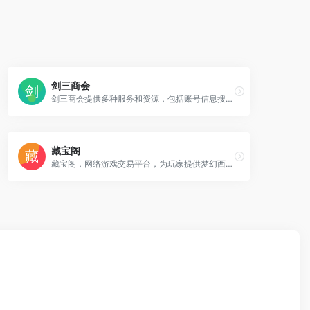
剑三商会
剑三商会提供多种服务和资源，包括账号信息搜索、蹲号服务、物品价格查询、外观交易等。这些服务帮助玩家更好地管理和利用他们的游戏资源，提升游戏体验。
藏宝阁
藏宝阁，网络游戏交易平台，为玩家提供梦幻西游,梦幻手游,阴阳师,大话西游,大话手游,逆水寒,率土之滨,荒野行动等游戏虚拟物品交易,手游交易,账号交易,游戏币交易,装备交易等服务。