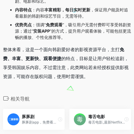
剧、电影和综艺。
内容特点
：内容
丰富精彩，每日实时更新
，保证用户能及时追
看最新的韩剧和综艺节目，无需等待。
优势亮点
：强调“
免费观看
”，吸引用户无需付费即可享受韩剧资
源；通过“
安装APP
”的方式，提升用户观看体验，可能包括更流
畅的播放、个性化推荐等。
整体来看，这是一个面向韩剧爱好者的影视资源平台，主打
免
费、丰富、更新快、观看便捷
的特点，目标是让用户轻松追剧，
享受韩国娱乐内容。不过需注意，此类网站若未经授权提供影视
资源，可能存在版权问题，使用时需谨慎。
相关导航
豚豚剧
毒舌电影
豚豚剧app，免费看全网腐剧、百合、动漫、泰剧、韩剧、欧美剧等海外剧，在这个平台上面，可以获取大量的影视剧资源，各种喜欢弹幕，视频图片等等非常的丰富，让我们一起追剧
毒舌电影_最新Netflix新剧_韩国电影免费在线观看：畅享全球影视盛宴，免费开启人生新体验