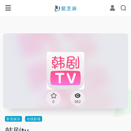
0
952
影音娱乐
在线影视
韩剧tv