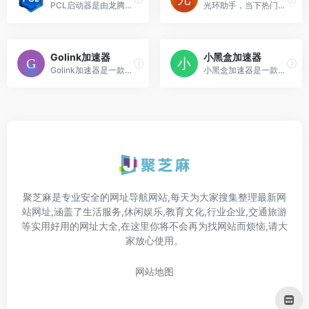
PCL启动器是由龙腾猫跃开发的《我的世界》游戏工具，支持离线/正版启动，并集成Mod、皮肤及整合包下载安装功能，方便玩家使用。
光环助手，当下热门游戏下载，还有便捷的网游加速功能和深度的问答社区，硬核攻略，新游预约，游戏礼包等一站式服务，打造优质的玩家分享生态
Golink加速器
小黑盒加速器
Golink加速器是一款专为游戏设计的优化工具，核心功能是通过智能技术解决玩家常见的网络问题。
小黑盒加速器是一款专注于全球专线加速的网络优化工具，主要用于解决海外游戏连接中的高延迟、卡顿和掉线问题。
聚芝麻是专业安全的网址导航网站,每天为大家搜集整理最新网
站网址,涵盖了生活服务,休闲娱乐,教育文化,行业企业,交通旅游
等实用好用的网址大全,在这里你将不会再为找网站而烦恼,请大
家放心使用。
网站地图