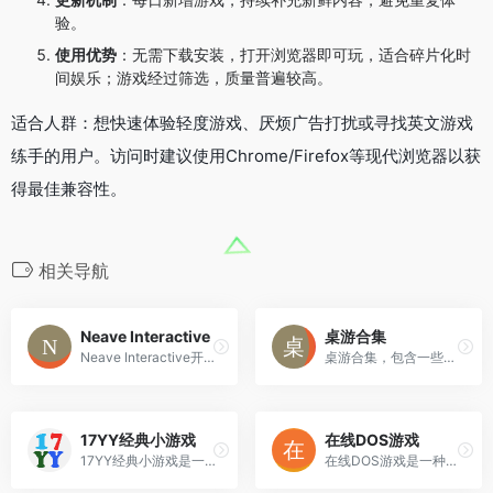
验。
使用优势
：无需下载安装，打开浏览器即可玩，适合碎片化时
间娱乐；游戏经过筛选，质量普遍较高。
适合人群：想快速体验轻度游戏、厌烦广告打扰或寻找英文游戏
练手的用户。访问时建议使用Chrome/Firefox等现代浏览器以获
得最佳兼容性。
相关导航
Neave Interactive
桌游合集
Neave Interactive开发了多款互动应用程序，包括Zoom Earth、网络摄像头玩具、频闪错觉和弹跳球等。
桌游合集，包含一些联机网页游戏：卡坦岛、璀璨宝石、飞行棋、UNO、谁是卧底
17YY经典小游戏
在线DOS游戏
17YY经典小游戏是一个提供动作、体育、益智等多种类型免费小游戏的平台，致力于成为国内优秀的小游戏网站。
在线DOS游戏是一种基于网页技术的复古游戏平台，让用户无需下载或安装即可直接在浏览器中体验经典的DOS时代游戏。