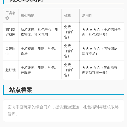
工具名
核心功能
价格
易用性
称
免费
18183
新游速递、礼包中心、攻
★★★★☆（手游信息全
（含广
游戏网
略智库、社区氛围
面，礼包福利多）
告）
免费
口袋巴
手游资讯、攻略、礼包、
★★★☆☆（内容偏泛，
（含广
士
论坛
深度不足）
告）
免费
手游评测、攻略、礼包、
★★★☆☆（界面清爽，
超好玩
（含广
开服表
但更新频率一般）
告）
站点档案
面向手游玩家的综合门户，提供新游速递、礼包福利与硬核攻略
智库。