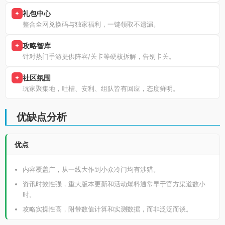
礼包中心
✦
整合全网兑换码与独家福利，一键领取不遗漏。
攻略智库
✦
针对热门手游提供阵容/关卡等硬核拆解，告别卡关。
社区氛围
✦
玩家聚集地，吐槽、安利、组队皆有回应，态度鲜明。
优缺点分析
优点
内容覆盖广，从一线大作到小众冷门均有涉猎。
资讯时效性强，重大版本更新和活动爆料通常早于官方渠道数小
时。
攻略实操性高，附带数值计算和实测数据，而非泛泛而谈。