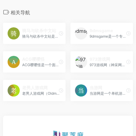
相关导航
骑马与砍杀中文站
9dmsgame
骑马与砍杀中文站是《骑马与砍杀》系列游戏的国内非官方门户社区，提供游戏资讯、MOD下载、攻略教程和联机对战交流。站内拥有大量汉化MOD和原创MOD资源，从画质增强到大型剧本一应俱全，是骑砍玩家寻找扩展内容的首选地。论坛板块活跃，新手提问通常能得到老玩家耐心解答。适合热爱中世纪战争题材、喜欢自由沙盒玩法并愿意通过MOD拓展游戏体验的玩家。
9dmsgame是一个专注于游戏MOD资源分享的社区站点，主要覆盖《上古卷轴5》《辐射4》《赛博朋克2077》等大型单机游戏的扩展内容。站内提供从基础美化到大型任务模组的分类下载，并附有详细的安装教程和兼容性说明。用户可自由上传原创或搬运资源，但需要注册登录才能完整访问。适合喜欢折腾游戏、追求个性化体验的PC玩家，尤其适合那些希望为经典作品注入新生命的爱好者。
ACG嘤嘤怪
973游戏网
ACG嘤嘤怪是一个面向二次元爱好者的资源聚合站，内容涵盖动漫壁纸、表情包、轻小说片段以及部分游戏资源。站点设计简洁，分类清晰，支持按作品名称或角色名进行检索，方便快速找到想要的图片或文本素材。同时设有每日更新的“今日推荐”板块，推送热门番剧的精选内容。适合需要大量二次元素材的创作者、论坛签名党以及单纯喜欢收集壁纸的动漫粉丝，无需注册即可下载大部分内容。
973游戏网（神采网）提供好玩的手机游戏以及绿色安全的安卓软件下载服务，专注于移动端游戏和工具的分发，满足用户对手机娱乐的需求。 手机游戏资源：提供大量手游下载，覆盖热门和冷门游戏。安卓软件下载：提供绿色安全的安卓应用，保障用户设备安全。分类清晰：游戏和软件分类明确，方便用户查找。更新及时：资源更新较快，紧跟移动游戏市场动态。 主要面向手游玩家和安卓手机用户...
老男人游戏网
当游网
老男人游戏网（OldmanEmu）是非商业性怀旧游戏资源站，专注于掌机与家用机游戏ROM及模拟器资源的整理与共享，主打经典老游戏收藏。 资源归档系统：按平台（如GBA、NDS、PSP等）分类整理游戏ROM，并附有详细的兼容性说明。 模拟器配套：提供多平台模拟器下载及基础设置教程，帮助用户快速运行游戏。 社区驱动维护：用户可提交资源反馈或补档请求，站内资源持续更新校验。...
当游网是一个单机游戏下载基地，为广大玩家提供海量单机游戏、街机游戏、模拟器游戏及补丁工具下载，资源类型丰富多样。 海量游戏资源：提供大量单机游戏下载，涵盖多种类型和题材。街机及模拟器支持：收录街机游戏和模拟器资源，满足多元化需求。补丁工具下载：提供游戏补丁和辅助工具，帮助玩家优化体验。分类检索清晰：游戏分类明确，搜索方便，提高查找效率。 面向单机游戏玩家，特...