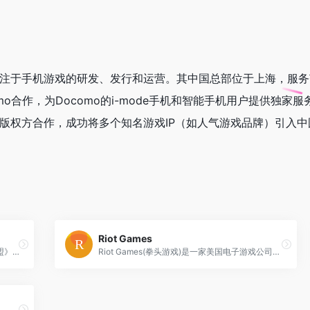
专注于手机游戏的研发、发行和运营。其中国总部位于上海，服
mo合作，为Docomo的i-mode手机和智能手机用户提供独家
大版权方合作，成功将多个知名游戏IP（如人气游戏品牌）引入中
Riot Games
《无畏契约》（VALORANT）是由《英雄联盟》开发商拳头游戏研发、腾讯代理的PC端战术射击游戏，国际服名称为“VALORANT”，国服俗称“瓦罗兰特”。
Riot Games(拳头游戏)是一家美国电子游戏公司，成立于2006年，总部位于洛杉矶。