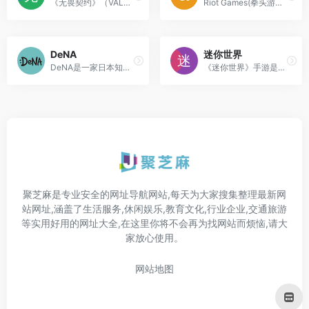
《无畏契约》（VALORANT）是由《英雄联盟》开发商拳头游戏研发、腾讯代理的PC端战术射击游戏，国际服名称为“VALORANT”，国服俗称“瓦罗兰特”。
Riot Games(拳头游戏)是一家美国电子游戏公司，成立于2006年，总部位于洛杉矶。
DeNA
迷你世界
DeNA是一家日本知名的游戏开...
《迷你世界》手游是一款3D沙盒类游戏，核心特点是"自由创造与破坏"。玩家可在虚拟世界中像搭积木一样随意摆放或消除方块
聚芝麻是专业安全的网址导航网站,每天为大家搜集整理最新网
站网址,涵盖了生活服务,休闲娱乐,教育文化,行业企业,交通旅游
等实用好用的网址大全,在这里你将不会再为找网站而烦恼,请大
家放心使用。
网站地图